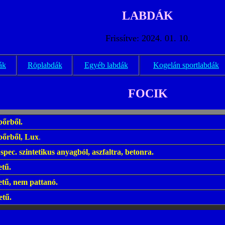
LABDÁK
Frissítve: 2024. 01. 10.
ák
Röplabdák
Egyéb labdák
Kogelán sportlabdák
FOCIK
 bőrből.
 bőrből, Lux
.
 spec. szintetikus anyagból, aszfaltra, betonra.
etű.
etű, nem pattanó.
etű.