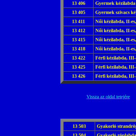
13 406
Gyermek kézilabda 
13 405
Gyermek szivacs kéz
13 411
Női kézilabda, II-es
13 412
Női kézilabda, II-es
13 415
Női kézilabda, II-es
13 418
Női kézilabda, II-es
13 422
Férfi kézilabda, III
13 425
Férfi kézilabda, III
13 426
Férfi kézilabda, III
Vissza az oldal tetejére
13 503
Gyakorló strandröp
13 504
Gyakorló röplabda, 