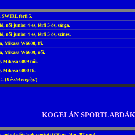
, SWIRL férfi 5.
, női-junior 4-es, férfi 5-ös, sárga.
, női-junior 4-es, férfi 5-ös, színes.
a, Mikasa W6600, ffi.
a, Mikasa W6609, női.
y, Mikasa 6009 női.
, Mikasa 6000 ffi.
. (
Készlet erejéig!
)
KOGELÁN SPORTLABDÁ
ly, méret előírások szerinti (350 gr, átm.207 mm).