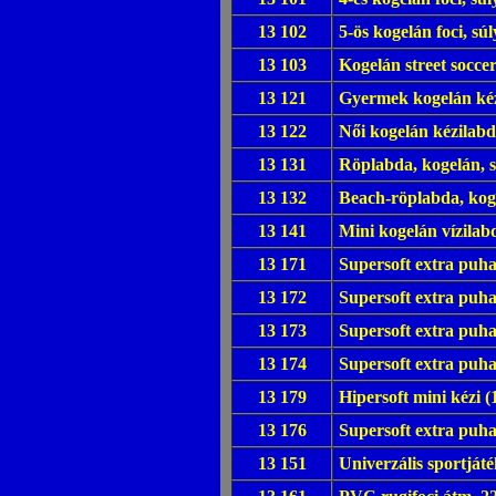
13 102
5-ös kogelán foci, sú
13 103
Kogelán street soccer
13 121
Gyermek kogelán kéz
13 122
Női kogelán kézilabd
13 131
Röplabda, kogelán, sú
13 132
Beach-röplabda, koge
13 141
Mini kogelán vízilab
13 171
Supersoft extra puha 
13 172
Supersoft extra puha 
13 173
Supersoft extra puha
13 174
Supersoft extra puha 
13 179
Hipersoft mini kézi (
13 176
Supersoft extra puha
13 151
Univerzális sportjá