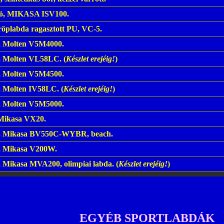
ló, MIKASA ISV100.
röplabda ragasztott PU, VC-5.
, Molten V5M4000.
, Molten VL58LC. (
Készlet erejéig!
)
, Molten V5M4500.
, Molten IV58LC. (
Készlet erejéig!
)
, Molten V5M5000.
 Mikasa VX20.
y, Mikasa BV550C-WYBR, beach.
y, Mikasa V200W.
, Mikasa MVA200, olimpiai labda. (
Készlet erejéig!
)
EGYÉB SPORTLABDÁK