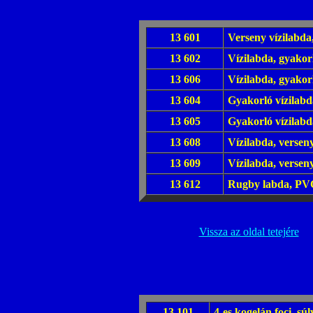
13 601
Verseny vízilabda
13 602
Vízilabda, gyakorló
13 606
Vízilabda, gyakorló
13 604
Gyakorló vízilabd
13 605
Gyakorló vízilabd
13 608
Vízilabda, versen
13 609
Vízilabda, verseny
13 612
Rugby labda, PVC
Vissza az oldal tetejére
13 101
4-es kogelán foci, sú