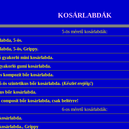
KOSÁRLABDÁK
5-ös méretű kosárlabdák:
abda, 5-ös.
abda, 5-ös, Grippy.
ű gyakorló mini kosárlabda.
gyakorló gumi kosárlabda.
ös kompozit bőr kosárlabda.
5-ös szintetikus bőr kosárlabda.
(
Készlet erejéig!
)
kus bőr kosárlabda.
composit bőr kosárlabda, csak beltérre!
6-os méretű kosárlabdák:
kosárlabda.
kosárlabda., Grippy