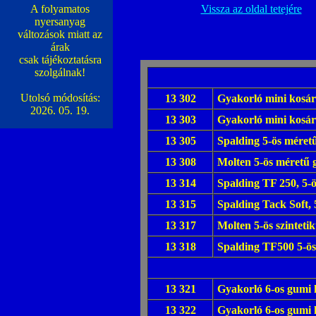
A folyamatos
Vissza az oldal tetejére
nyersanyag
változások miatt az
árak
csak tájékoztatásra
szolgálnak!
Utolsó módosítás:
13 302
Gyakorló mini kosárl
2026. 05. 19.
13 303
Gyakorló mini kosárl
13 305
Spalding 5-ös méret
13 308
Molten 5-ös méretű 
13 314
Spalding TF 250, 5-
13 315
Spalding Tack Soft, 
13 317
Molten 5-ös szinteti
13 318
Spalding TF500 5-ös 
13 321
Gyakorló 6-os gumi 
13 322
Gyakorló 6-os gumi 