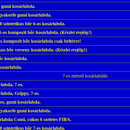
s gumi kosárlabda.
gyakorló gumi kosárlabda.
szintetikus bőr 6-os kosárlabda.
 6-os kompozit bőr kosárlabda.
(
Készlet erejéig!
)
s kompozit bőr kosárlabda csak beltérre!
kus bőr verseny kosárlabda.
(
Készlet erejéig!
)
őr kosárlabda.
kosárlabda.
7-es méretű kosárlabdák:
labda, 7-es.
labda, Grippy, 7-es.
es, gumi kosárlabda.
gyakorló gumi kosárlabda.
rlabda Conti, csíkos 6 szeletes FIBA.
szintetikus bőr 7-es kosárlabda.