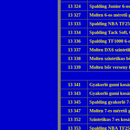
13 324
Spalding Junior 6-o
13 327
Molten 6-os méretű 
13 333
Spalding NBA TF250 
13 334
Spalding Tack Soft,
13 336
Spalding TF1000 6-o
13 337
Molten DX6 szinteti
13 338
Molten szintetikus b
13 339
Molten bőr verseny 
13 341
Gyakorló gumi kosár
13 343
Gyakorló gumi kosár
13 345
Spalding gyakorló 7-
13 347
Molten 7-es méretű 
13 352
Szintetikus 7-es kosá
13 353
Spalding NBA TF250 