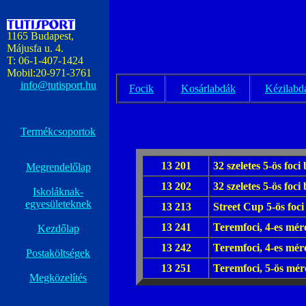
1165 Budapest,
Májusfa u. 4.
T: 06-1-407-1424
Mobil:20-971-3761
info@tutisport.hu
Focik
Kosárlabdák
Kézilabd
Termékcsoportok
13 201
32 szeletes 5-ös foci
Megrendelőlap
13 202
32 szeletes 5-ös foci
Iskoláknak-
egyesületeknek
13 213
Street Cup 5-ös foci
13 241
Teremfoci, 4-es mér
Kezdőlap
13 242
Teremfoci, 4-es mér
Postaköltségek
13 251
Teremfoci, 5-ös mér
Megközelítés