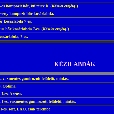
-es kompozit bőr, kültérre is.
(
Készlet erejéig!
)
seny kompozit bőr kosárlabda.
őr kosárlabda 7-es.
kus bőr kosárlabda 7-es.
(
Készlet erejéig!
)
osárlabda, 7-es.
KÉZILABDÁK
s, vaxmentes gumírozott felületű, mintás.
s, Optima.
 I-es, Arrow.
I-es, vaxmentes gumírozott felületű, mintás.
-es, soft, EXO, csak terembe.