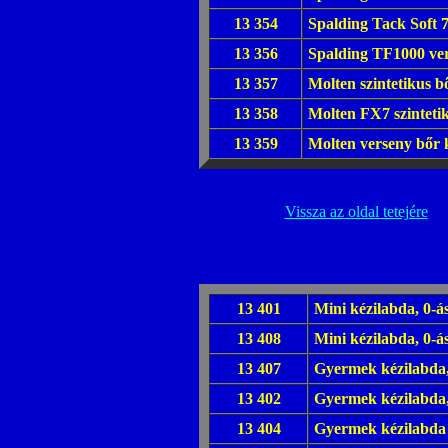
13 354
Spalding Tack Soft 7
13 356
Spalding TF1000 ver
13 357
Molten szintetikus b
13 358
Molten FX7 szinteti
13 359
Molten verseny bőr k
Vissza az oldal tetejére
13 401
Mini kézilabda, 0-á
13 408
Mini kézilabda, 0-á
13 407
Gyermek kézilabda,
13 402
Gyermek kézilabda, 
13 404
Gyermek kézilabda I